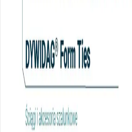
Arkady Wrocławskie
Wrocław, Polska
Wielokondygnacyjny kompleks handlowo-biurowy
usytuowany w centrum Wrocławia.
TERMIN REALIZACJI:
2005 - 2007
INWESTOR:
LC Corp
ZAKRES:
Dostawa, wsparcie techniczne
PRODUKTY:
®
RECOSTAL
1000 F